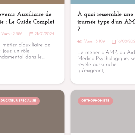
venir Auxiliaire de
À quoi ressemble une
ie : Le Guide Complet
journée type d’un A
?
Vues :
2 586
21/01/2024
Vues :
3 109
16/08/20
 métier d’auxiliaire de
e joue un rôle
Le métier d’AMP, ou Ai
ndamental dans le…
Médico-Psychologique, s
révèle aussi riche
qu’exigeant,…
EDUCATEUR SPÉCIALISÉ
ORTHOPHONISTE