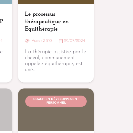
Le processus
MP
thérapeutique en
Equithérapie
24
Vues :
2 510
29/07/2024
de
La thérapie assistée par le
e
cheval, communément
appelée équithérapie, est
une…
COACH EN DÉVELOPPEMENT
PERSONNEL