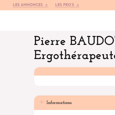
LES ANNONCES
LES PRO’S
arrow_forward
arrow_forward
Pierre BAUD
Ergothérapeut
Informations