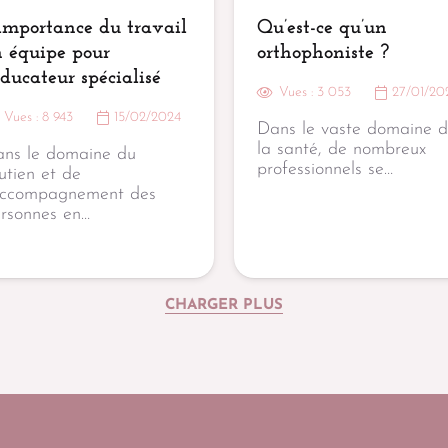
importance du travail
Qu’est-ce qu’un
n équipe pour
orthophoniste ?
éducateur spécialisé
Vues :
3 053
27/01/20
Vues :
8 943
15/02/2024
Dans le vaste domaine 
la santé, de nombreux
ns le domaine du
professionnels se…
utien et de
accompagnement des
rsonnes en…
CHARGER PLUS