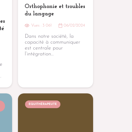
Orthophonie et troubles
du langage
des
Vues :
3 061
06/02/2024
té
Dans notre société, la
capacité à communiquer
est centrale pour
l’intégration…
e
…
EQUITHÉRAPEUTE