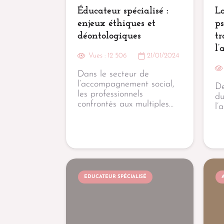
Éducateur spécialisé :
La
enjeux éthiques et
ps
déontologiques
tr
l’
Vues :
12 506
21/01/2024
Dans le secteur de
l’accompagnement social,
De
les professionnels
du
confrontés aux multiples…
l’
EDUCATEUR SPÉCIALISÉ