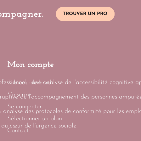
compagner.
TROUVER UN PRO
Mon compte
essionnel : une analyse de l’accessibilité cognitive a
Tableau de bord
S’inscrire
sruptive de l’accompagnement des personnes amputées
Se connecter
: analyse des protocoles de conformité pour les empl
Sélectionner un plan
 au cœur de l’urgence sociale
Contact