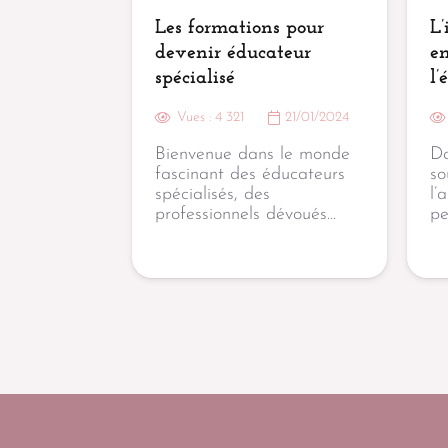
Les formations pour
L’
devenir éducateur
e
spécialisé
l’
Vues :
4 321
21/01/2024
Bienvenue dans le monde
Da
fascinant des éducateurs
so
spécialisés, des
l’
professionnels dévoués…
pe