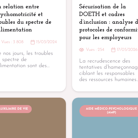
 relation entre
Sécurisation de la
ychomotricité et
DOETH et cadres
oubles du spectre de
d’inclusion : analyse 
alimentation
protocoles de conformi
pour les employeurs
Vues :
3 808
15/03/2024
Vues :
254
17/05/2026
 nos jours, les troubles
 spectre de
La recrudescence des
alimentation sont des…
tentatives d’hameçonnag
ciblant les responsables
des ressources humaines
AUXILIAIRE DE VIE
AIDE MÉDICO-PSYCHOLOGIQUE
(AMP)