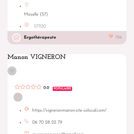
Moselle (57)
57700
Ergothérapeute
786
Manon VIGNERON
0.0
POPULAIRE
https://vigneronmanon.site-solocal.com/
06 70 28 22 79