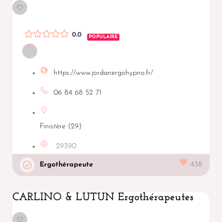
0.0
POPULAIRE
https://www.jordanergohypno.fr/
06 84 68 52 71
Finistère (29)
29390
Ergothérapeute
438
CARLINO & LUTUN Ergothérapeutes