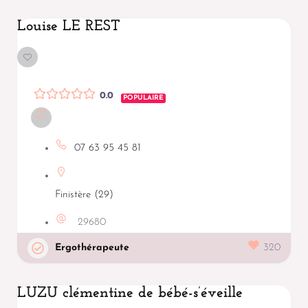
Louise LE REST
0.0
POPULAIRE
07 63 95 45 81
Finistère (29)
29680
Ergothérapeute
320
LUZU clémentine de bébé-s’éveille