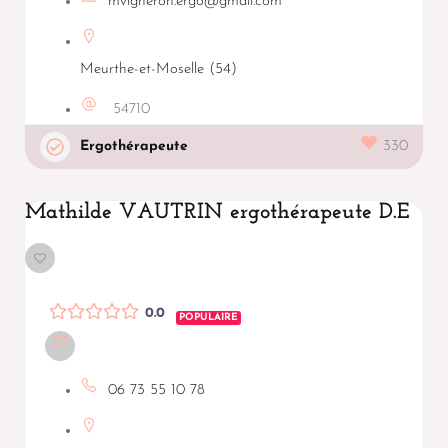
mvigneron.ergo@gmail.com
Meurthe-et-Moselle (54)
54710
Ergothérapeute
330
Mathilde VAUTRIN ergothérapeute D.E
0.0
POPULAIRE
06 73 55 10 78