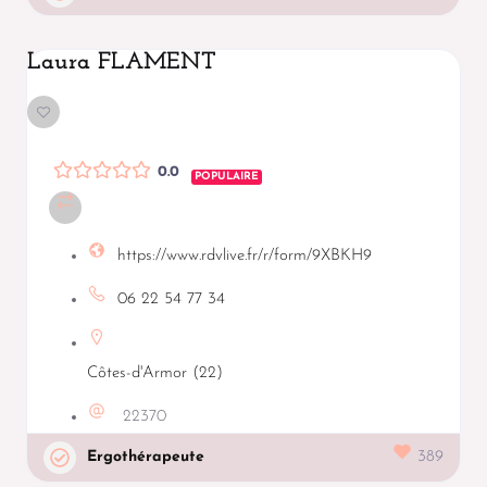
Laura FLAMENT
0.0
POPULAIRE
https://www.rdvlive.fr/r/form/9XBKH9
06 22 54 77 34
Côtes-d'Armor (22)
22370
Ergothérapeute
389