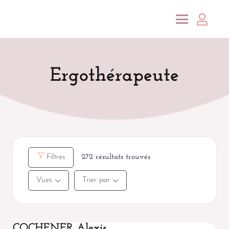
Ergothérapeute
Filtres
272
résultats trouvés
Vues
Trier par
COCHENER Alexis