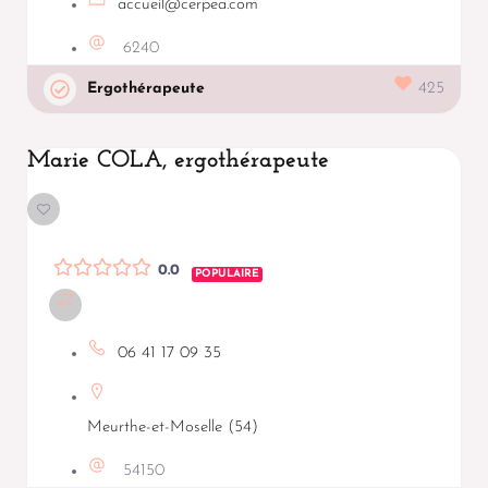
accueil@cerpea.com
6240
Ergothérapeute
425
Marie COLA, ergothérapeute
0.0
POPULAIRE
06 41 17 09 35
Meurthe-et-Moselle (54)
54150