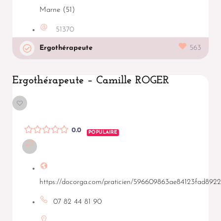
Marne (51)
51370
Ergothérapeute
563
Ergothérapeute – Camille ROGER
0.0
POPULAIRE
https://docorga.com/praticien/596609863ae84123fad892
07 82 44 81 90