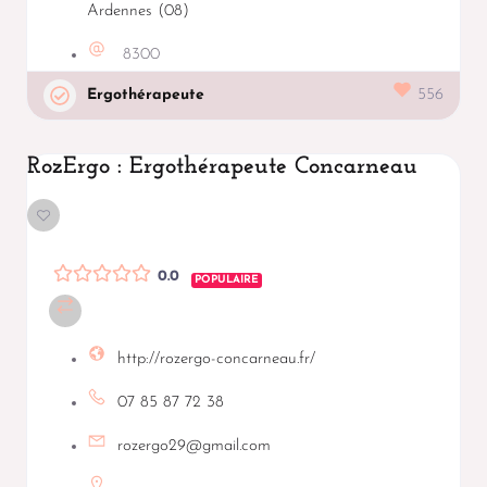
Ardennes (08)
8300
Ergothérapeute
556
RozErgo : Ergothérapeute Concarneau
0.0
POPULAIRE
http://rozergo-concarneau.fr/
07 85 87 72 38
rozergo29@gmail.com