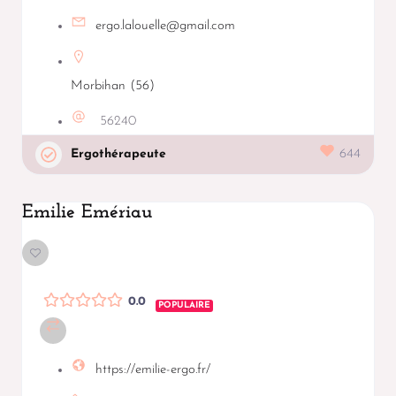
ergo.lalouelle@gmail.com
Morbihan (56)
56240
Ergothérapeute
644
Emilie Emériau
0.0
POPULAIRE
https://emilie-ergo.fr/