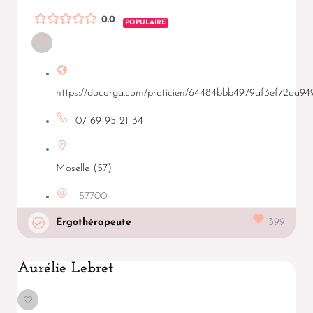
0.0
POPULAIRE
https://docorga.com/praticien/64484bbb4979af3ef72aa94
07 69 95 21 34
Moselle (57)
57700
Ergothérapeute
399
Aurélie Lebret