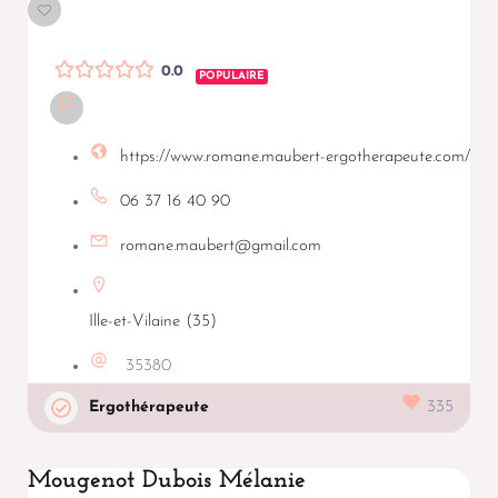
0.0
POPULAIRE
https://www.romane.maubert-ergotherapeute.com/
06 37 16 40 90
romane.maubert@gmail.com
Ille-et-Vilaine (35)
35380
Ergothérapeute
335
Mougenot Dubois Mélanie