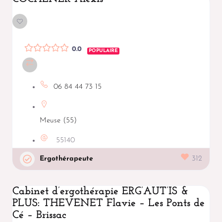
0.0
POPULAIRE
06 84 44 73 15
Meuse (55)
55140
Ergothérapeute
312
Cabinet d’ergothérapie ERG’AUT’IS &
PLUS: THEVENET Flavie – Les Ponts de
Cé – Brissac