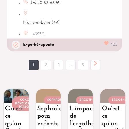
06 20 83 63 52
Maine-et-Loire (49)
49230
Ergothérapeute
420
1
2
3
…
9
COACH EN
SOPHROLOGUE
ERGOTHÉRAPEUTE
ERGOTHÉR
DÉVELOPPEMENT
Qu’est-
Sophrologie
L’impact
Qu’est-
PERSONNEL
ce
pour
de
ce
qu’un
enfants
l’ergothérapie
qu’un