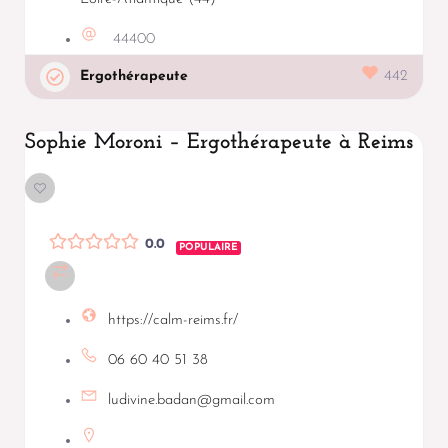
44400
Ergothérapeute
442
Sophie Moroni – Ergothérapeute à Reims
0.0
POPULAIRE
https://calm-reims.fr/
06 60 40 51 38
ludivine.badan@gmail.com