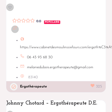
0.0
POPULAIRE
https://www.cabinetdesmoulinssixfours.com/ergoth%C3%A
06 43 93 68 30
melaniedubois.ergotherapeute@gmail.com
83140
Ergothérapeute
325
Johnny Chotard – Ergothérapeute D.E.