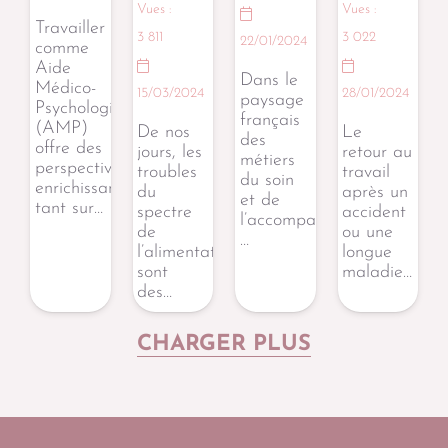
Vues :
Vues :
Travailler
3 811
3 022
22/01/2024
comme
Aide
Dans le
Médico-
15/03/2024
28/01/2024
paysage
Psychologique
français
(AMP)
De nos
Le
des
offre des
jours, les
retour au
métiers
perspectives
troubles
travail
du soin
enrichissantes
du
après un
et de
tant sur…
spectre
accident
l’accompagnement,
de
ou une
…
l’alimentation
longue
sont
maladie…
des…
CHARGER PLUS