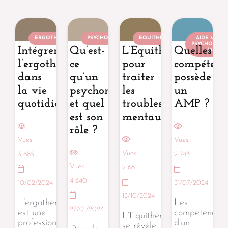
ERGOTHÉRAPEUTE
PSYCHOMOTRICIEN
EQUITHÉRAPEUTE
AIDE MÉDIC
PSYCHOLOGI
Intégrer
Qu’est-
L’Equithérapie
Quelles
(AMP)
l’ergothérapie
ce
pour
compétenc
dans
qu’un
traiter
possède
la vie
psychomotricien
les
un
quotidienne
et quel
troubles
AMP ?
est son
mentaux
rôle ?
Vues :
Vues :
Vues :
3 685
2 743
Vues :
2 681
4 640
10/02/2024
31/07/2024
13/10/2024
L’ergothérapie
Les
27/01/2024
est une
compétences
L’Equithérapie
profession
d’un
se révèle