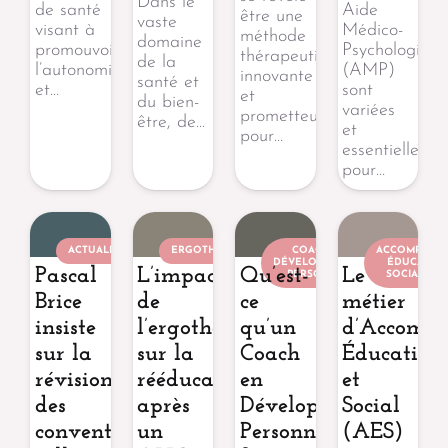
Dans le
de santé
Aide
être une
vaste
visant à
Médico-
méthode
domaine
promouvoir
Psychologiqu
thérapeutique
de la
l’autonomie
(AMP)
innovante
santé et
et…
sont
et
du bien-
variées
prometteuse
être, de…
et
pour…
essentielles
pour…
ACTUALITÉ
ERGOTHÉRAPEUTE
COACH EN
ACCOMPAGN
DÉVELOPPEMENT
ÉDUCATIF 
Pascal
L’impact
Qu’est-
Le
PERSONNEL
SOCIAL (AE
Brice
de
ce
métier
insiste
l’ergothérapie
qu’un
d’Accomp
sur la
sur la
Coach
Éducatif
révision
rééducation
en
et
des
après
Développement
Social
conventions
un
Personnel
(AES)