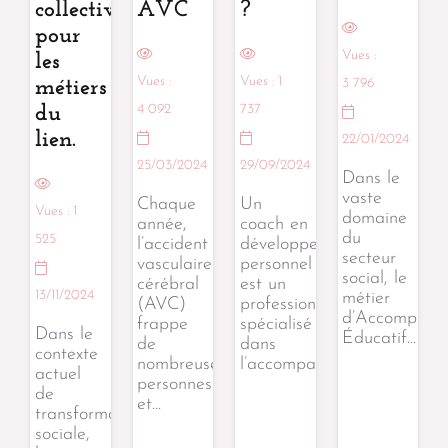
collectives
AVC
?
pour
Vues :
les
Vues :
Vues :
1
3 796
métiers
4 092
737
du
lien.
22/01/2024
25/03/2024
29/09/2024
Dans le
vaste
Chaque
Un
Vues :
1
domaine
année,
coach en
du
525
l’accident
développement
secteur
vasculaire
personnel
social, le
cérébral
est un
13/11/2024
métier
(AVC)
professionnel
d’Accompagn
frappe
spécialisé
Dans le
Éducatif…
de
dans
contexte
nombreuses
l’accompagnement…
actuel
personnes
de
et…
transformation
sociale,