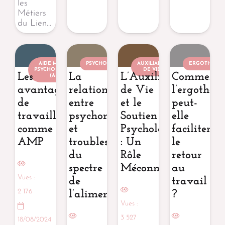
les
Métiers
du Lien…
AIDE MÉDICO-
PSYCHOMOTRICIEN
AUXILIAIRE
ERGOTHÉRAP
PSYCHOLOGIQUE
DE VIE
Les
La
L’Auxiliaire
Comment
(AMP)
avantages
relation
de Vie
l’ergothér
de
entre
et le
peut-
travailler
psychomotricité
Soutien
elle
comme
et
Psychologique
faciliter
AMP
troubles
: Un
le
du
Rôle
retour
spectre
Méconnu
au
Vues :
de
travail
2 176
l’alimentation
?
Vues :
3 527
18/08/2024