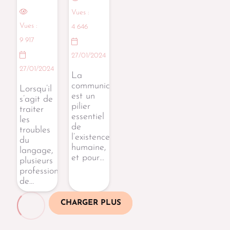
Vues :
Vues :
4 646
9 917
27/01/2024
27/01/2024
La
communication
Lorsqu’il
est un
s’agit de
pilier
traiter
essentiel
les
de
troubles
l’existence
du
humaine,
langage,
et pour…
plusieurs
professionnels
de…
CHARGER PLUS