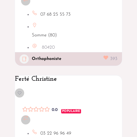
07 68 25 55 73
Somme (80)
80420
Orthophoniste
393
Ferté Christine
0.0
POPULAIRE
03 22 96 96 49