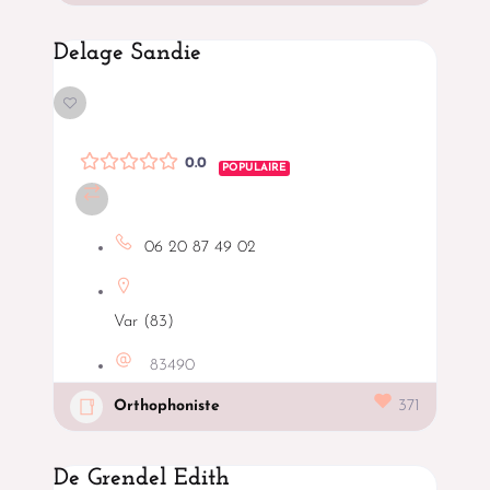
Delage Sandie
0.0
POPULAIRE
06 20 87 49 02
Var (83)
83490
Orthophoniste
371
De Grendel Edith