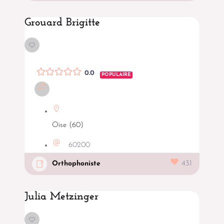
Grouard Brigitte
0.0
POPULAIRE
Oise (60)
60200
Orthophoniste
431
Julia Metzinger