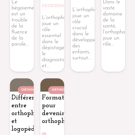
Le
Dans le
03/02/2024
bégaiement
vaste
L’orthophonie
est un
domaine
joue un
L’orthophoniste
trouble
de la
rôle
joue un
de la
santé,
crucial
rôle
fluence
l’orthophonie
dans le
essentiel
de la
joue un
développement
dans le
parole…
rôle…
des
dépistage,
enfants,
le
surtout…
diagnostic
et…
ORTHOPHONISTE
ORTHOPHONISTE
Différence
Formation
entre
pour
orthophoniste
devenir
et
orthophoniste
logopède