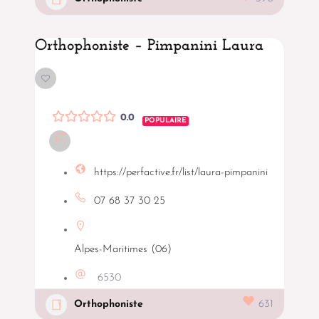
Orthophoniste – Pimpanini Laura
0.0
POPULAIRE
https://perfactive.fr/list/laura-pimpanini
07 68 37 30 25
Alpes-Maritimes (06)
6530
Orthophoniste
631