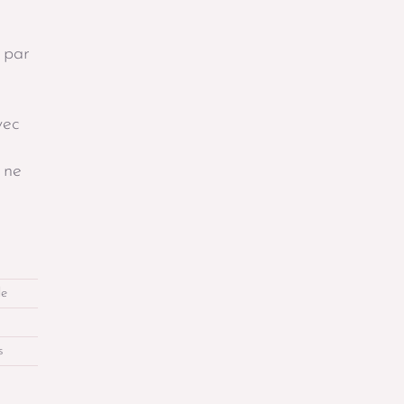
e par
vec
 ne
le
s