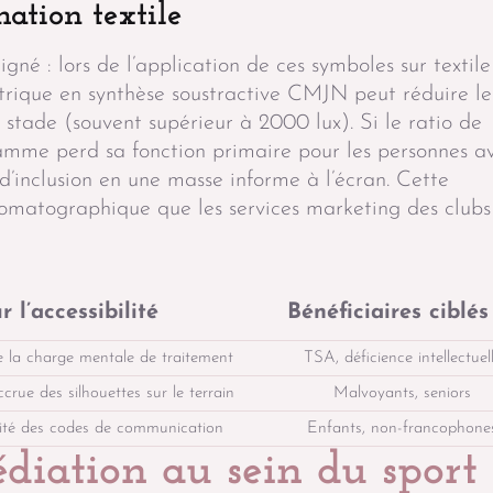
ation textile
igné : lors de l’application de ces symboles sur textil
étrique en synthèse soustractive CMJN peut réduire le
stade (souvent supérieur à 2000 lux). Si le ratio de
ramme perd sa fonction primaire pour les personnes a
l d’inclusion en une masse informe à l’écran. Cette
romatographique que les services marketing des clubs
 l’accessibilité
Bénéficiaires ciblés
 la charge mentale de traitement
TSA, déficience intellectuel
ccrue des silhouettes sur le terrain
Malvoyants, seniors
lité des codes de communication
Enfants, non-francophone
diation au sein du sport