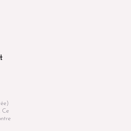
t
tée)
. Ce
ontre