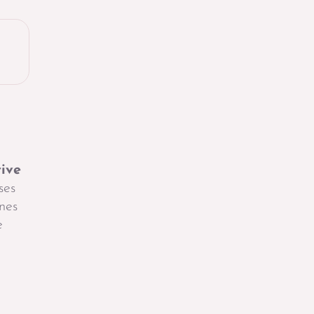
tive
ses
nes
e