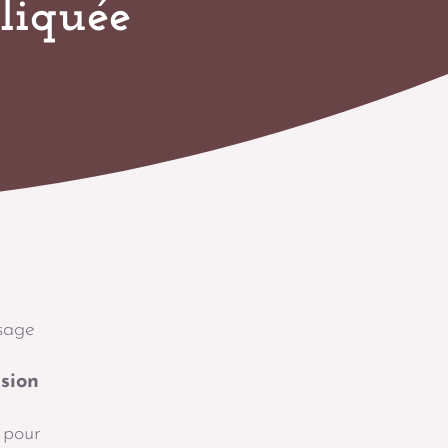
pliquée
sage
usion
 pour