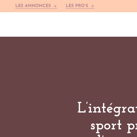
LES ANNONCES
LES PRO’S
arrow_forward
arrow_forward
L’intégr
sport p