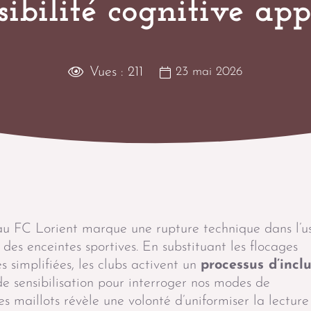
ssibilité cognitive ap
Vues :
211
23 mai 2026
au FC Lorient marque une rupture technique dans l’u
des enceintes sportives. En substituant les flocages
 simplifiées, les clubs activent un
processus d’incl
e sensibilisation pour interroger nos modes de
es maillots révèle une volonté d’uniformiser la lecture