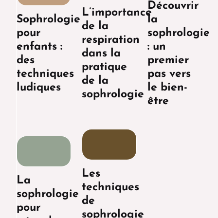
Découvrir
L’importance
Sophrologie
la
de la
pour
sophrologie
respiration
enfants :
: un
dans la
des
premier
pratique
techniques
pas vers
de la
ludiques
le bien-
sophrologie
être
Les
La
techniques
sophrologie
de
pour
sophrologie