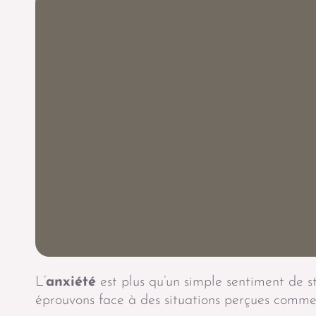
L’
anxiété
est plus qu’un simple sentiment de s
éprouvons face à des situations perçues comme