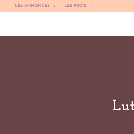
LES ANNONCES
LES PRO’S
arrow_forward
arrow_forward
Lut