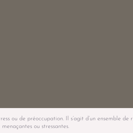
tress ou de préoccupation. Il s’agit d’un ensemble de
 menaçantes ou stressantes.