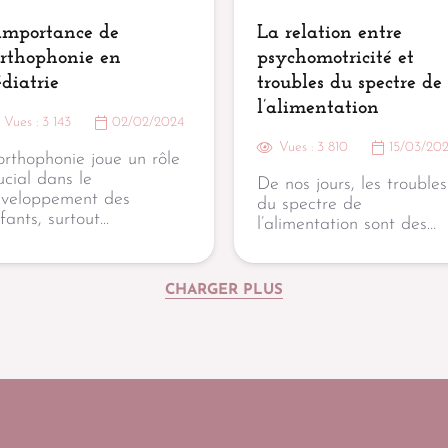
’importance de
La relation entre
orthophonie en
psychomotricité et
diatrie
troubles du spectre de
l’alimentation
Vues :
3 143
02/02/2024
Vues :
3 810
15/03/20
orthophonie joue un rôle
ucial dans le
De nos jours, les troubles
veloppement des
du spectre de
fants, surtout…
l’alimentation sont des…
CHARGER PLUS