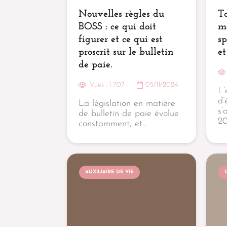
Nouvelles règles du
To
BOSS : ce qui doit
mé
figurer et ce qui est
sp
proscrit sur le bulletin
et
de paie.
Vues :
1 707
05/11/2024
L’
d’
La législation en matière
s’
de bulletin de paie évolue
20
constamment, et…
AUXILIAIRE DE VIE