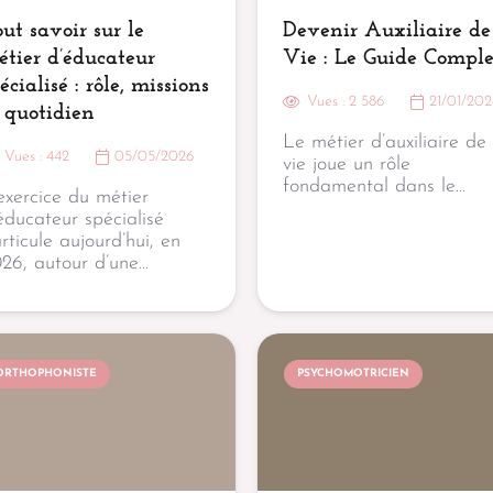
ut savoir sur le
Devenir Auxiliaire de
tier d’éducateur
Vie : Le Guide Comple
écialisé : rôle, missions
Vues :
2 586
21/01/202
 quotidien
Le métier d’auxiliaire de
Vues :
442
05/05/2026
vie joue un rôle
fondamental dans le…
exercice du métier
éducateur spécialisé
articule aujourd’hui, en
26, autour d’une…
ORTHOPHONISTE
PSYCHOMOTRICIEN