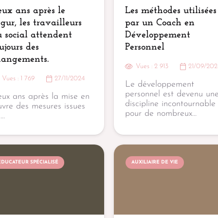
ux ans après le
Les méthodes utilisées
gur, les travailleurs
par un Coach en
 social attendent
Développement
ujours des
Personnel
hangements.
Vues :
2 913
21/09/202
Vues :
1 769
27/11/2024
Le développement
personnel est devenu un
ux ans après la mise en
discipline incontournable
vre des mesures issues
pour de nombreux…
u…
EDUCATEUR SPÉCIALISÉ
AUXILIAIRE DE VIE