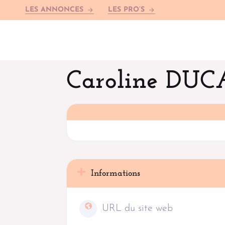
LES ANNONCES
LES PRO’S
arrow_forward
arrow_forward
Caroline DUC
Informations
URL du site web