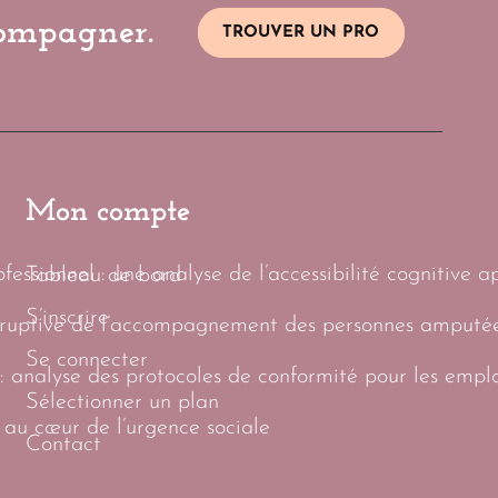
compagner.
TROUVER UN PRO
Mon compte
essionnel : une analyse de l’accessibilité cognitive a
Tableau de bord
S’inscrire
sruptive de l’accompagnement des personnes amputées
Se connecter
: analyse des protocoles de conformité pour les empl
Sélectionner un plan
 au cœur de l’urgence sociale
Contact