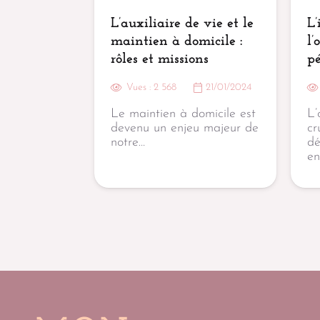
L’auxiliaire de vie et le
L
maintien à domicile :
l’
rôles et missions
pé
Vues :
2 568
21/01/2024
Le maintien à domicile est
L’
devenu un enjeu majeur de
cr
notre…
dé
en