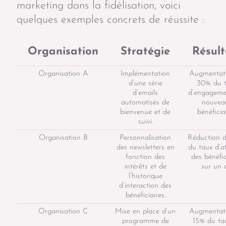
marketing dans la fidélisation, voici
quelques exemples concrets de réussite :
Organisation
Stratégie
Résult
Organisation A
Implémentation
Augmentat
d’une série
30% du 
d’emails
d’engageme
automatisés de
nouvea
bienvenue et de
bénéficiai
suivi.
Organisation B
Personnalisation
Réduction 
des newsletters en
du taux d’at
fonction des
des bénéfic
intérêts et de
sur un 
l’historique
d’interaction des
bénéficiaires.
Organisation C
Mise en place d’un
Augmentat
programme de
15% du ta