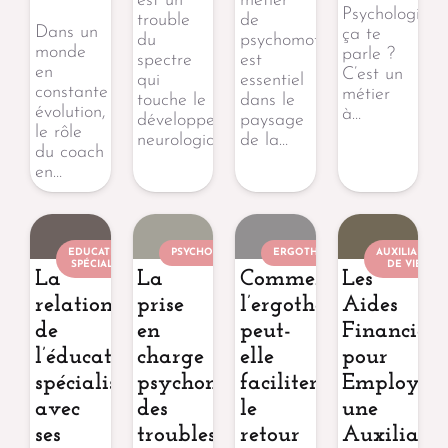
est un
métier
Psychologique
trouble
de
Dans un
ça te
du
psychomotricien
monde
parle ?
spectre
est
en
C’est un
qui
essentiel
constante
métier
touche le
dans le
évolution,
à…
développement
paysage
le rôle
neurologique…
de la…
du coach
en…
EDUCATEUR
PSYCHOMOTRICIEN
ERGOTHÉRAPEUTE
AUXILIAIRE
SPÉCIALISÉ
DE VIE
La
La
Comment
Les
relation
prise
l’ergothérapie
Aides
de
en
peut-
Financière
l’éducateur
charge
elle
pour
spécialisé
psychomotrice
faciliter
Employer
avec
des
le
une
ses
troubles
retour
Auxiliaire