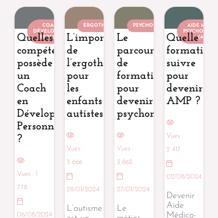
COACH EN
ERGOTHÉRAPEUTE
PSYCHOMOTRICIEN
AIDE MÉDIC
DÉVELOPPEMENT
PSYCHOLOGI
Quelles
L’importance
Le
Quelle
PERSONNEL
(AMP)
compétences
de
parcours
formation
possède
l’ergothérapie
de
suivre
un
pour
formation
pour
Coach
les
pour
devenir
en
enfants
devenir
AMP ?
Développement
autistes
psychomotricien
Personnel
Vues :
?
Vues :
Vues :
2 417
3 666
3 862
Vues :
1
02/08/2024
778
28/01/2024
27/01/2024
Devenir
Aide
L’autisme
Le
Médico-
06/08/2024