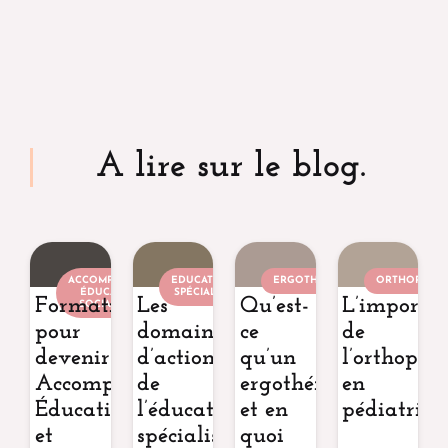
A lire sur le blog.
ACCOMPAGNANT
EDUCATEUR
ERGOTHÉRAPEUTE
ORTHOPHONI
ÉDUCATIF ET
SPÉCIALISÉ
Formations
Les
Qu’est-
L’importa
SOCIAL (AES)
pour
domaines
ce
de
devenir
d’action
qu’un
l’orthopho
Accompagnant
de
ergothérapeute
en
Éducatif
l’éducateur
et en
pédiatrie
et
spécialisé
quoi