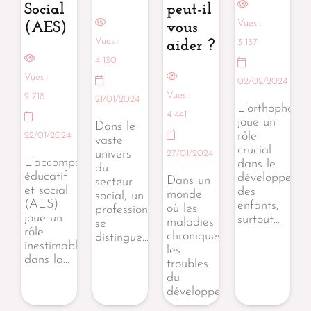
Social
peut-il
Vues :
(AES)
vous
Vues :
3 137
aider ?
4 130
Vues :
02/02/2024
Vues :
2 718
21/01/2024
L’orthophonie
4 441
joue un
Dans le
rôle
22/01/2024
vaste
crucial
univers
27/01/2024
L’accompagnant
dans le
du
éducatif
développeme
Dans un
secteur
et social
des
monde
social, un
(AES)
enfants,
où les
professionnel
joue un
surtout…
maladies
se
rôle
chroniques,
distingue…
inestimable
les
dans la…
troubles
du
développement…