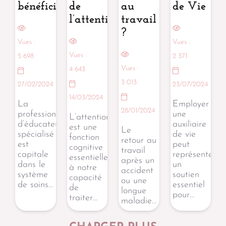
bénéficiaires
de
au
de Vie
l’attention
travail
?
Vues :
Vues :
Vues :
5 698
2 371
Vues :
4 643
3 013
27/02/2024
23/07/2024
14/03/2024
La
Employer
28/01/2024
profession
une
L’attention
d’éducateur
auxiliaire
est une
Le
spécialisé
de vie
fonction
retour au
est
peut
cognitive
travail
capitale
représenter
essentielle
après un
dans le
un
à notre
accident
système
soutien
capacité
ou une
de soins…
essentiel
de
longue
pour…
traiter…
maladie…