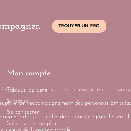
compagner.
TROUVER UN PRO
Mon compte
essionnel : une analyse de l’accessibilité cognitive a
Tableau de bord
S’inscrire
sruptive de l’accompagnement des personnes amputées
Se connecter
: analyse des protocoles de conformité pour les empl
Sélectionner un plan
 au cœur de l’urgence sociale