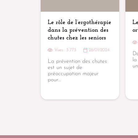
Le rôle de l’ergothérapie
Le
dans la prévention des
o
chutes chez les seniors
Vues :
3 773
28/01/2024
Da
la
La prévention des chutes
un
est un sujet de
préoccupation majeur
pour…