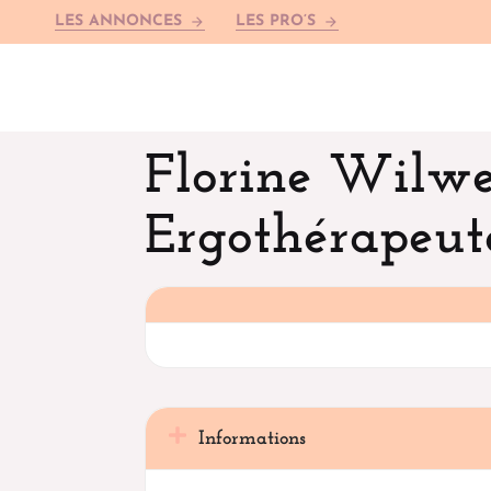
LES ANNONCES
LES PRO’S
arrow_forward
arrow_forward
Florine Wilwe
Ergothérapeut
Informations