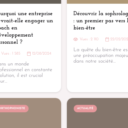
urquoi une entreprise
Découvrir la sophrolog
vrait-elle engager un
: un premier pas vers 
oach en
bien-être
éveloppement
Vues :
2 110
22/02/20
rsonnel ?
La quête du bien-être es
Vues :
1 585
12/08/2024
une préoccupation majeu
dans notre société…
ans un monde
ofessionnel en constante
olution, il est crucial
ur…
ORTHOPHONISTE
ACTUALITÉ