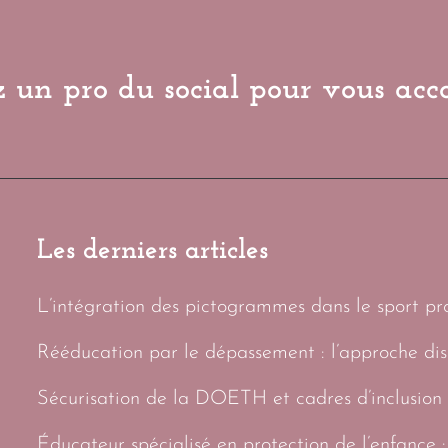
 un pro du social pour vous ac
Les derniers articles
L’intégration des pictogrammes dans le sport prof
Rééducation par le dépassement : l’approche di
Sécurisation de la DOETH et cadres d’inclusion 
Éducateur spécialisé en protection de l’enfance :