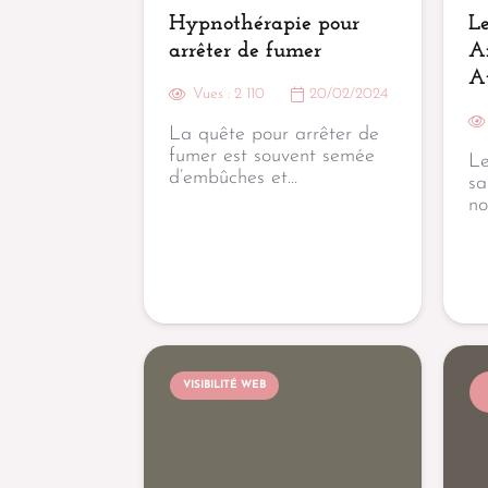
Hypnothérapie pour
Le
arrêter de fumer
A
Au
Vues :
2 110
20/02/2024
La quête pour arrêter de
fumer est souvent semée
Le
d’embûches et…
sa
no
VISIBILITÉ WEB