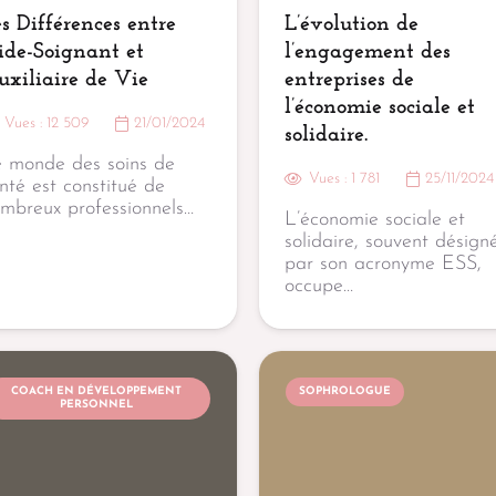
s Différences entre
L’évolution de
ide-Soignant et
l’engagement des
xiliaire de Vie
entreprises de
l’économie sociale et
Vues :
12 509
21/01/2024
solidaire.
 monde des soins de
Vues :
1 781
25/11/2024
nté est constitué de
mbreux professionnels…
L’économie sociale et
solidaire, souvent désign
par son acronyme ESS,
occupe…
COACH EN DÉVELOPPEMENT
SOPHROLOGUE
PERSONNEL