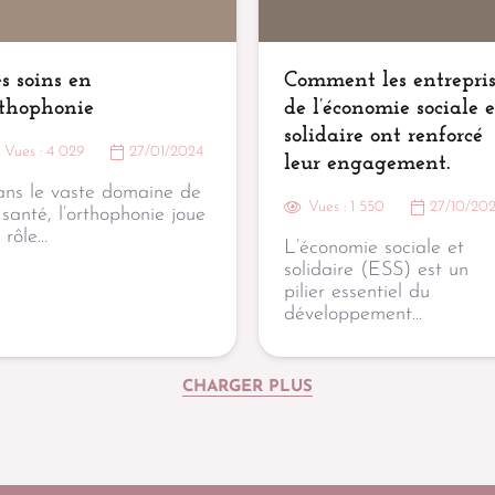
s soins en
Comment les entrepris
rthophonie
de l’économie sociale e
solidaire ont renforcé
Vues :
4 029
27/01/2024
leur engagement.
ns le vaste domaine de
Vues :
1 550
27/10/20
 santé, l’orthophonie joue
 rôle…
L’économie sociale et
solidaire (ESS) est un
pilier essentiel du
développement…
CHARGER PLUS