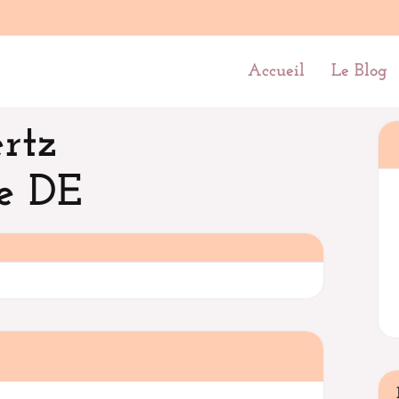
Accueil
Le Blog
rtz
e DE