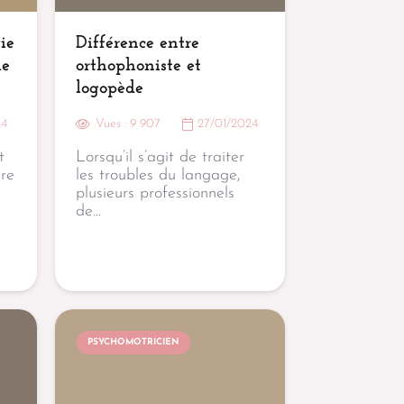
ie
Différence entre
le
orthophoniste et
logopède
24
Vues :
9 907
27/01/2024
t
Lorsqu’il s’agit de traiter
re
les troubles du langage,
plusieurs professionnels
de…
PSYCHOMOTRICIEN