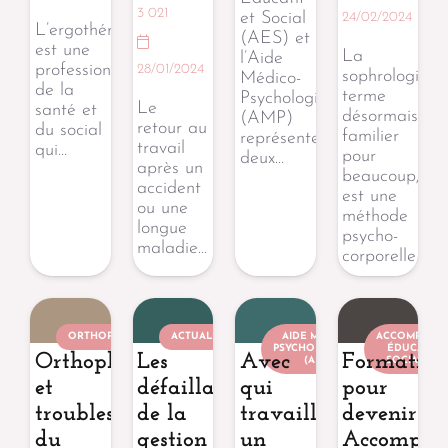
3 021
et Social
24/02/2024
L’ergothérapie
(AES) et
est une
La
l’Aide
profession
28/01/2024
sophrologie,
Médico-
de la
terme
Psychologique
Le
santé et
désormais
(AMP)
retour au
du social
familier
représentent
travail
qui…
pour
deux…
après un
beaucoup,
accident
est une
ou une
méthode
longue
psycho-
maladie…
corporelle…
ORTHOPHONISTE
ACTUALITÉ
AIDE MÉDICO-
ACCOMPAGN
PSYCHOLOGIQUE
ÉDUCATIF 
Orthophonie
Les
Avec
Formation
(AMP)
SOCIAL (AE
et
défaillances
qui
pour
troubles
de la
travaille
devenir
du
gestion
un
Accompag