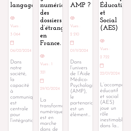
langage
numérique
AMP ?
Éducatif
des
et
dossiers
Social
Vues :
Vues :
d’étrangers
(AES)
3 064
2 210
en
France.
Vues :
06/02/2024
01/11/2024
2 722
Dans
Dans
Vues :
1
notre
l’univers
321
société,
de l’Aide
22/01/2024
la
Médico-
L’accompagn
capacité
Psychologique
29/10/2024
éducatif
à
(AMP),
et social
communiquer
le
La
(AES)
est
partenariat
transformation
joue un
centrale
est un
numérique
rôle
pour
élément…
est en
inestimable
l’intégration…
marche
dans la…
dans de