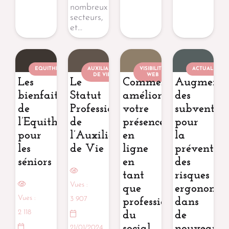
nombreux
secteurs,
et…
EQUITHÉRAPEUTE
AUXILIAIRE
VISIBILITÉ
ACTUALITÉ
DE VIE
WEB
Les
Le
Comment
Augmenta
bienfaits
Statut
améliorer
des
de
Professionnel
votre
subventio
l’Equithérapie
de
présence
pour
pour
l’Auxiliaire
en
la
les
de Vie
ligne
préventio
séniors
en
des
tant
risques
Vues :
que
ergonomiq
Vues :
3 907
professionnel
dans
2 118
du
de
social
nouveaux
21/01/2024