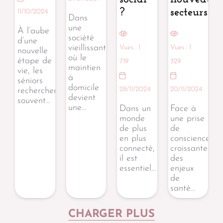
?
secteurs.
11/10/2024
Dans
une
À l’aube
société
d’une
vieillissante
Vues :
1
Vues :
1
nouvelle
où le
étape de
719
329
maintien
vie, les
à
séniors
domicile
28/11/2024
20/11/2024
recherchent
devient
souvent…
une…
Dans un
Face à
monde
une prise
de plus
de
en plus
conscience
connecté,
croissante
il est
des
essentiel…
enjeux
de
santé…
CHARGER PLUS