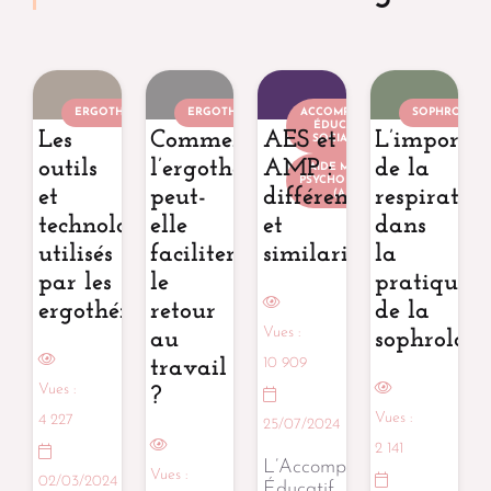
ERGOTHÉRAPEUTE
ERGOTHÉRAPEUTE
ACCOMPAGNANT
SOPHROLOG
ÉDUCATIF ET
Les
Comment
AES et
L’importa
SOCIAL (AES)
outils
l’ergothérapie
AMP :
de la
AIDE MÉDICO-
PSYCHOLOGIQUE
et
peut-
différences
respiratio
(AMP)
technologies
elle
et
dans
utilisés
faciliter
similarités
la
par les
le
pratique
ergothérapeutes
retour
de la
Vues :
au
sophrologi
10 909
travail
Vues :
?
Vues :
4 227
25/07/2024
2 141
L’Accompagnant
Vues :
02/03/2024
Éducatif