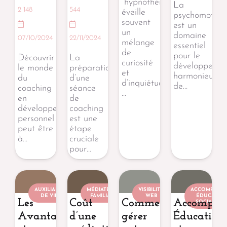
“hypnothérapie”
La
2 148
544
éveille
psychomotrici
souvent
est un
un
domaine
07/10/2024
22/11/2024
mélange
essentiel
de
pour le
Découvrir
La
curiosité
développeme
le monde
préparation
et
harmonieux
du
d’une
d’inquiétude.
de…
coaching
séance
…
en
de
développement
coaching
personnel
est une
peut être
étape
à…
cruciale
pour…
AUXILIAIRE
MÉDIATEUR
VISIBILITÉ
ACCOMPAGN
DE VIE
FAMILIAL
WEB
ÉDUCATIF 
Les
Coût
Comment
Accompag
SOCIAL (AE
Avantages
d’une
gérer
Éducatif