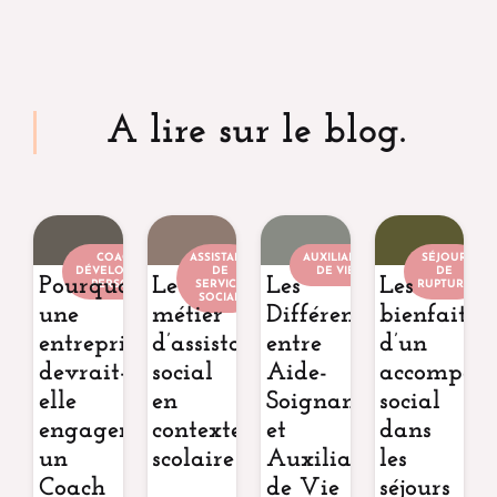
A lire sur le blog.
COACH EN
ASSISTANT
AUXILIAIRE
SÉJOUR
DÉVELOPPEMENT
DE
DE VIE
DE
Pourquoi
Le
Les
Les
PERSONNEL
SERVICE
RUPTURE
SOCIAL
une
métier
Différences
bienfaits
entreprise
d’assistant
entre
d’un
devrait-
social
Aide-
accompag
elle
en
Soignant
social
engager
contexte
et
dans
un
scolaire
Auxiliaire
les
Coach
de Vie
séjours