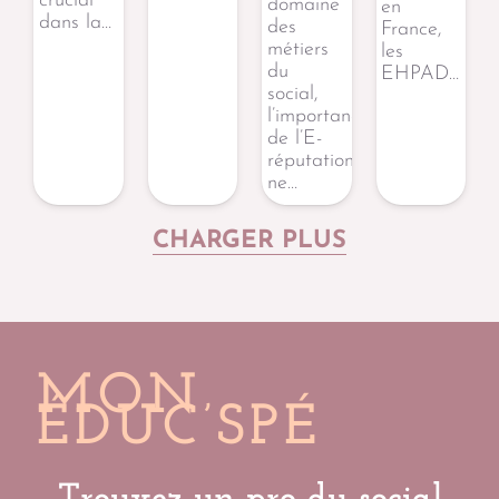
crucial
domaine
en
dans la…
des
France,
métiers
les
du
EHPAD…
social,
l’importance
de l’E-
réputation
ne…
CHARGER PLUS
MON
ÉDUC’SPÉ