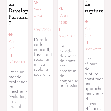
en
de
Vues :
Développement
rupture
Vues :
4 624
Personnel
12 515
?
Vues :
30/01/2024
3 532
21/01/2024
Dans le
Vues :
1
cadre
Le
587
éducatif,
08/03/2024
monde
l’assistant
des soins
Les
social en
de santé
12/08/2024
séjours
milieu
est
de
scolaire
constitué
Dans un
rupture
joue un…
de
monde
constituent
nombreux
professionnel
une
professionnels…
en
approche
constante
innovante
évolution,
et
il est
souvent
crucial
efficace…