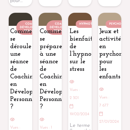
pour…
COACH EN
COACH EN
HYPNOTHÉRAPEUTE
PSYCHOMOTR
DÉVELOPPEMENT
DÉVELOPPEMENT
Comment
Comment
Les
Jeux et
PERSONNEL
PERSONNEL
se
se
bienfaits
activités
déroule
préparer
de
en
une
à une
l’hypnothérapie
psychomotr
séance
séance
sur le
pour
de
de
stress
les
Coaching
Coaching
enfants
en
en
Vues :
Développement
Développement
Vues :
2 301
Personnel
Personnel
7 677
?
?
19/02/2024
27/01/2024
Le terme
Vues :
Vues :
1