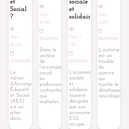
et
sociale
Social
et
Vues :
Vues :
?
solidaire.
12 503
3 670
Vues :
Vues :
1
21/01/2024
28/01/2024
10 733
779
Dans le
L’autisme
secteur
est un
de
trouble
25/02/2024
25/11/2024
l’accompagnement
du
Le
L’économie
social,
spectre
métier
sociale
les
qui
d’Accompagnant
et
professionnels
touche le
Éducatif
solidaire,
confrontés
développeme
et Social
souvent
aux
neurologique
(AES)
désignée
multiples…
est un
par son
pilier
acronyme
dans…
ESS,
occupe…