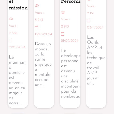
et
Personnel
Vues :
missions
Vues :
2 161
Vues :
5 243
Vues :
2 910
03/11/2024
2 566
13/03/2024
Les
21/09/2024
Outils
Dans un
AMP et
21/01/2024
monde
Le
les
où la
développement
Le
techniques
santé
personnel
maintien
de
physique
est
à
travail
et
devenu
domicile
AMP
mentale
une
est
jouent
occupe
discipline
devenu
un…
une…
incontournable
un enjeu
pour de
majeur
nombreux…
de
notre…