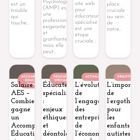
Psychologique
site web
est un
place
(AMP) est
pour
trouble
cruciale
une
éducateur
qui
au sein
profession
spécialisé
touche…
de
exigeante
est une
notre…
et
étape
gratifiante,
cruciale…
mais elle
peut…
ACCOMPAGNANT
EDUCATEUR
ACTUALITÉ
ERGOTHÉRAP
ÉDUCATIF ET
SPÉCIALISÉ
Salaire
Éducateur
L’évolution
L’importa
SOCIAL (AES)
AES –
spécialisé
de
de
Combien
:
l’engagement
l’ergothér
gagne
enjeux
des
pour
un
éthiques
entreprises
les
Accompagnant
et
de
enfants
Éducatif
déontologiques
l’économie
autistes