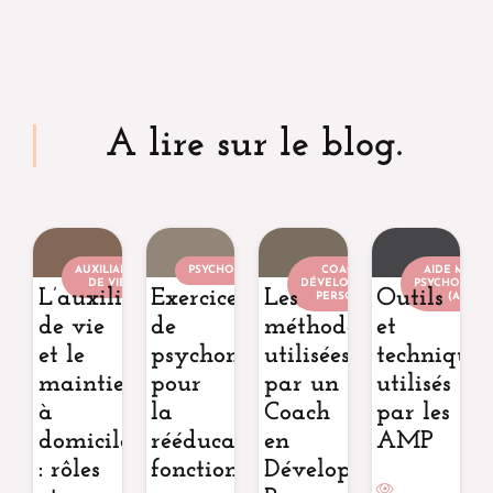
A lire sur le blog.
AUXILIAIRE
PSYCHOMOTRICIEN
COACH EN
AIDE MÉDIC
DE VIE
DÉVELOPPEMENT
PSYCHOLOGI
L’auxiliaire
Exercices
Les
Outils
PERSONNEL
(AMP)
de vie
de
méthodes
et
et le
psychomotricité
utilisées
techniques
maintien
pour
par un
utilisés
à
la
Coach
par les
domicile
rééducation
en
AMP
: rôles
fonctionnelle
Développement