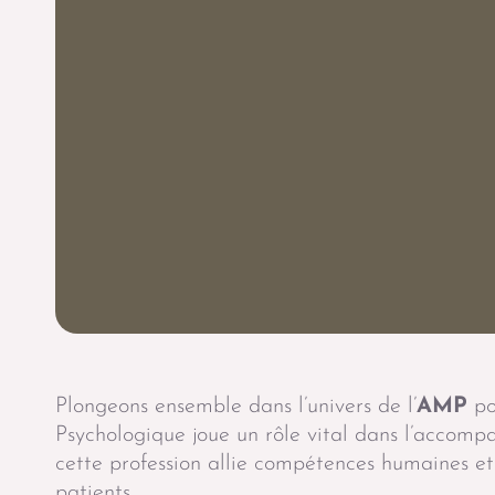
Plongeons ensemble dans l’univers de l’
AMP
po
Psychologique joue un rôle vital dans l’acco
cette profession allie compétences humaines et
patients.