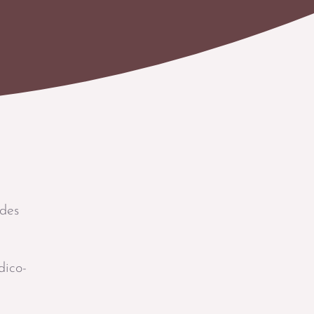
 des
dico-