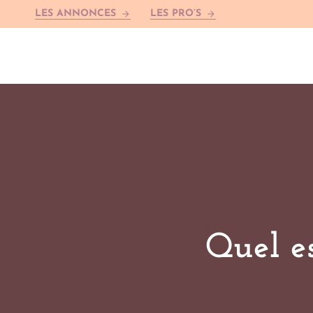
LES ANNONCES
LES PRO’S
arrow_forward
arrow_forward
Quel e