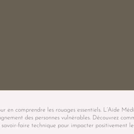
ur en comprendre les rouages essentiels. L’Aide Méd
mpagnement des personnes vulnérables. Découvrez com
 savoir-faire technique pour impacter positivement le