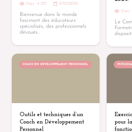
Vues :
4 327
21/01/2024
Vues 
Bienvenue dans le monde
fascinant des éducateurs
Le Com
spécialisés, des professionnels
Formati
dévoués…
disposit
COACH EN DÉVELOPPEMENT PERSONNEL
PSYCHOM
Outils et techniques d’un
Exerci
Coach en Développement
pour l
Personnel
foncti