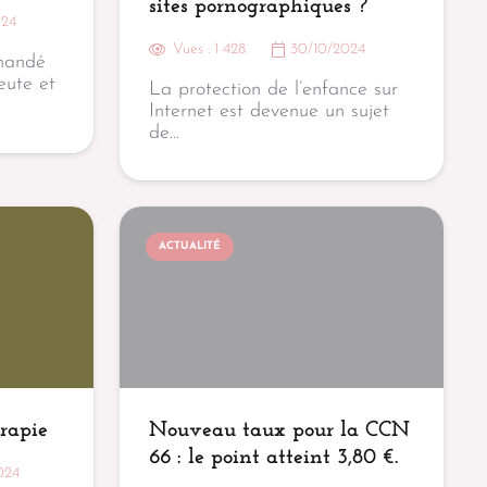
sites pornographiques ?
024
Vues :
1 428
30/10/2024
mandé
eute et
La protection de l’enfance sur
Internet est devenue un sujet
de…
ACTUALITÉ
érapie
Nouveau taux pour la CCN
66 : le point atteint 3,80 €.
024