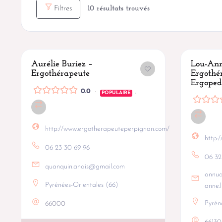
Filtres
10
résultats trouvés
Aurélie Buriez –
Lou-Ann
Ergothérapeute
Ergothé
Ergoped
0.0
POPULAIRE
http://www.ergotherapeuteperpignan.com/
http:
06 23 30 69 96
06 32
quanquin.anais@gmail.com
annua
Pyrénées-Orientales (66)
anne.
Pyrén
66000