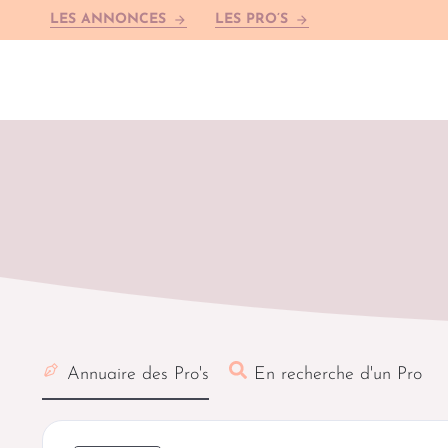
LES ANNONCES
LES PRO’S
arrow_forward
arrow_forward
Annuaire des Pro's
En recherche d'un Pro