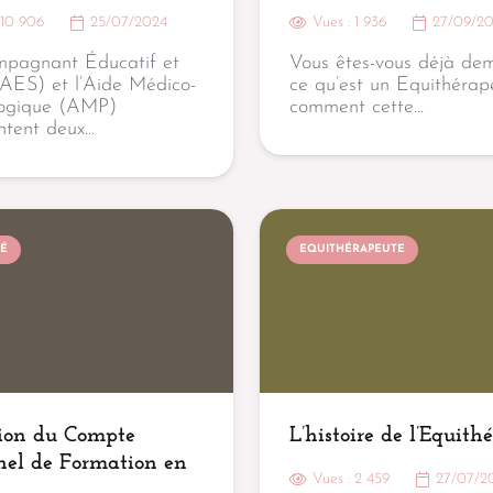
:
10 906
25/07/2024
Vues :
1 936
27/09/2
mpagnant Éducatif et
Vous êtes-vous déjà de
(AES) et l’Aide Médico-
ce qu’est un Equithérap
logique (AMP)
comment cette…
ntent deux…
TÉ
EQUITHÉRAPEUTE
ion du Compte
L’histoire de l’Equith
nel de Formation en
Vues :
2 459
27/07/2