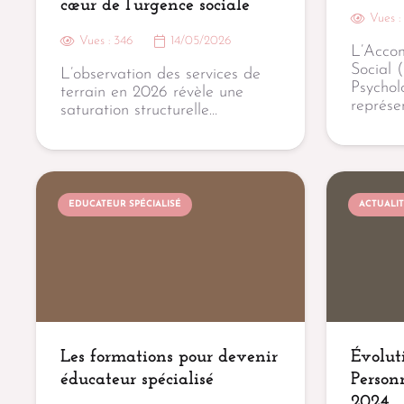
cœur de l’urgence sociale
Vues 
Vues :
346
14/05/2026
L’Acco
Social 
L’observation des services de
Psycho
terrain en 2026 révèle une
représe
saturation structurelle…
EDUCATEUR SPÉCIALISÉ
ACTUALI
Les formations pour devenir
Évolut
éducateur spécialisé
Person
2024.