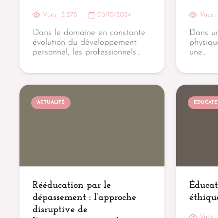
Vues :
2 278
05/10/2024
Vues 
Dans le domaine en constante
Dans un
évolution du développement
physiqu
personnel, les professionnels…
une…
ACTUALITÉ
EDUCATEU
Rééducation par le
Éducate
dépassement : l’approche
éthiqu
disruptive de
Vues 