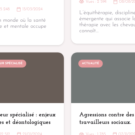
Vues :
2 594
08/08/2
:
5 248
13/03/2024
L’équithérapie, disciplin
émergente qui associe l
 monde où la santé
thérapie avec les chevau
e et mentale occupe
connaît…
R SPÉCIALISÉ
ACTUALITÉ
ur spécialisé : enjeux
Agressions contre des
es et déontologiques
travailleurs sociaux.
:
12 512
21/01/2024
Vues :
1 785
07/11/20