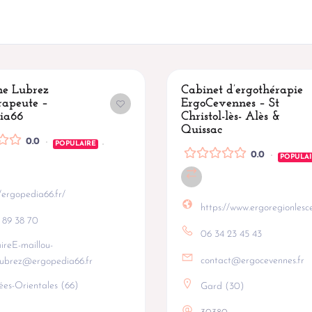
e Lubrez
Cabinet d’ergothérapie
rapeute –
ErgoCevennes – St
ia66
Christol-lès- Alès &
Quissac
0.0
POPULAIRE
0.0
POPULAI
//ergopedia66.fr/
https://www.ergoregionlesc
 89 38 70
06 34 23 45 43
ireE-maillou-
contact@ergocevennes.fr
lubrez@ergopedia66.fr
ées-Orientales (66)
Gard (30)