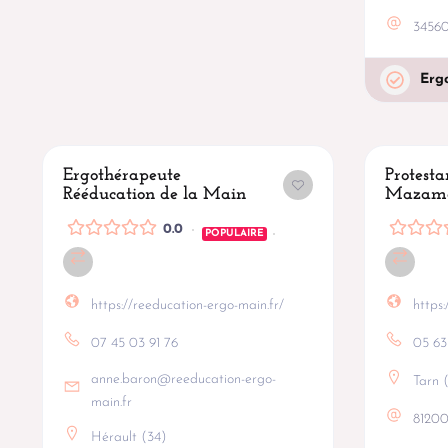
3456
Erg
Ergothérapeute
Protesta
Rééducation de la Main
Mazam
0.0
POPULAIRE
https://reeducation-ergo-main.fr/
https
07 45 03 91 76
05 63
anne.baron@reeducation-ergo-
Tarn 
main.fr
8120
Hérault (34)