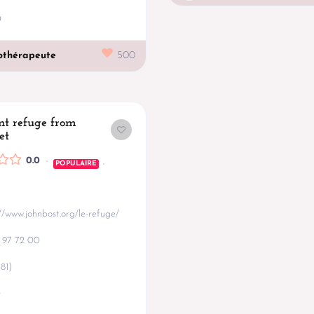
0
othérapeute
500
nt refuge from
et
0.0
POPULAIRE
://www.johnbost.org/le-refuge/
 97 72 00
(81)
0