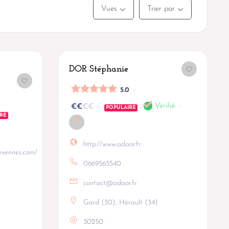
Vues
Trier par
DOR Stéphanie
5.0
Vérifié.
€
€
€
€
POPULAIRE
RE
http://www.adaor.fr
evennes.com/
0669565540
contact@adaor.fr
Gard (30)
,
Hérault (34)
30250