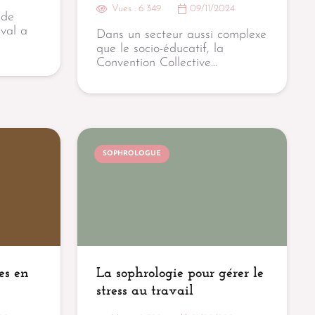
Vues :
6 349
09/11/2024
 de
eval a
Dans un secteur aussi complexe
que le socio-éducatif, la
Convention Collective…
SOPHROLOGUE
es en
La sophrologie pour gérer le
stress au travail