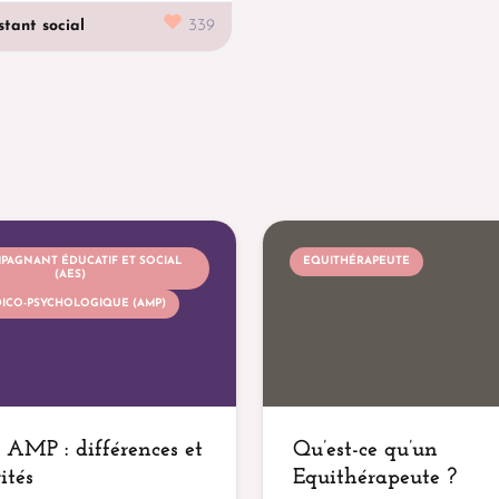
stant social
339
PAGNANT ÉDUCATIF ET SOCIAL
EQUITHÉRAPEUTE
(AES)
DICO-PSYCHOLOGIQUE (AMP)
 AMP : différences et
Qu’est-ce qu’un
ités
Equithérapeute ?