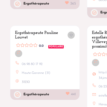
66130
Ergothérapeute
365
Erg
Ergothérapeute Pauline
Estelle 
Louvet
ergothér
Villevey
0.0
proximi
POPULAIRE
06 98 80 17 92
http:
Haute-Garonne (31)
34.ji
31230
06 23
Ergothérapeute
441
estel
Hérau