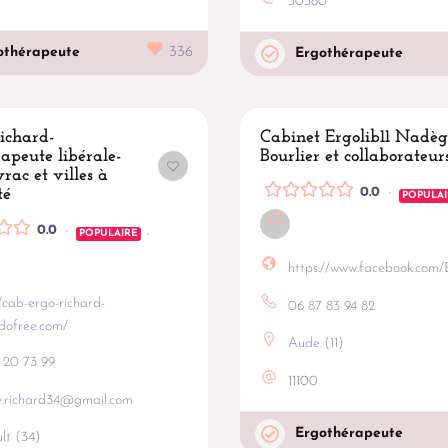
30380
othérapeute
336
Ergothérapeute
Richard-
Cabinet Ergolib11 Nadèg
apeute libérale-
Bourlier et collaborateur
rac et villes à
0.0
té
POPULAI
0.0
POPULAIRE
https://www.facebook.com/
//cab-ergo-richard-
06 87 83 94 82
mdofree.com/
Aude (11)
 20 73 99
11100
le.richard34@gmail.com
Ergothérapeute
lt (34)