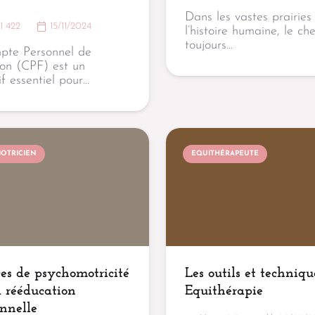
Dans les vastes prairies
:
1 422
15/11/2024
l’histoire humaine, le ch
toujours…
pte Personnel de
on (CPF) est un
if essentiel pour…
OTRICIEN
EQUITHÉRAPEUTE
ces de psychomotricité
Les outils et techniqu
a rééducation
Equithérapie
onnelle