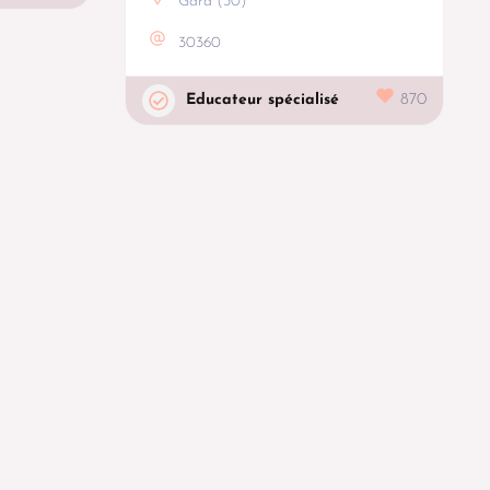
Gard (30)
30360
Educateur spécialisé
870