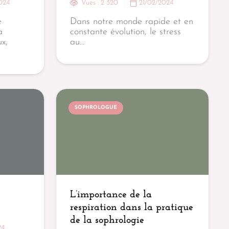
024
Vues :
2 320
21/02/2024
e
Dans notre monde rapide et en
a
constante évolution, le stress
x,
au…
SOPHROLOGUE
L’importance de la
respiration dans la pratique
de la sophrologie
24