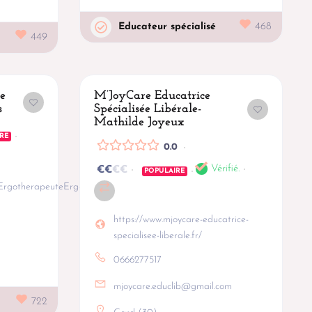
Educateur spécialisé
468
449
e
M’JoyCare Educatrice
s
Spécialisée Libérale-
Mathilde Joyeux
RE
0.0
Vérifié.
€
€
€
€
POPULAIRE
ErgotherapeuteErgolib11/
https://www.mjoycare-educatrice-
specialisee-liberale.fr/
0666277517
mjoycare.educlib@gmail.com
722