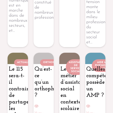
numérique
tension
constitué
est en
monte
de
marche
dans le
nombreux
dans de
milieu
professionnels…
nombreux
professionnel
secteurs,
du
et…
secteur
social
et…
ACTUALITÉ
ORTHOPHONISTE
ASSISTANT
AIDE MÉDIC
DE
PSYCHOLOGI
Le 115
Qu’est-
Le
Quelles
SERVICE
(AMP)
SOCIAL
sera-t-
ce
métier
compétenc
il
qu’un
d’assistant
possède
contraint
orthophoniste
social
un
de
?
en
AMP ?
partager
contexte
les
scolaire