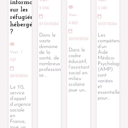
Vues :
Vues :
informations
3 056
2 740
sur les
Vues :
réfugiés
4 623
hébergés
27/01/2024
31/07/2024
?
Dans le
Les
30/01/2024
vaste
compétences
domaine
d’un
Dans le
de la
Aide
Vues :
1
cadre
santé, de
Médico-
757
éducatif,
nombreux
Psychologiqu
l’assistant
professionnels
(AMP)
social en
se…
sont
29/11/2024
milieu
variées
scolaire
et
Le 115,
joue un…
essentielles
service
pour…
d’appel
d’urgence
sociale
en
France,
joue un