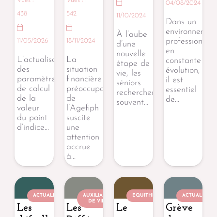
Vues :
Vues :
1
04/08/2024
438
542
11/10/2024
Dans un
environnemen
À l’aube
professionnel
11/05/2026
18/11/2024
d’une
en
nouvelle
L’actualisation
La
constante
étape de
des
situation
évolution,
vie, les
paramètres
financière
il est
séniors
de calcul
préoccupante
essentiel
recherchent
de la
de
de…
souvent…
valeur
l’Agefiph
du point
suscite
d’indice…
une
attention
accrue
à…
ACTUALITÉ
AUXILIAIRE
EQUITHÉRAPEUTE
ACTUALITÉ
DE VIE
Les
Les
Le
Grève