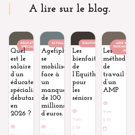
A lire sur le blog.
EDUCATEUR
ACTUALITÉ
EQUITHÉRAPEUTE
AIDE MÉDIC
SPÉCIALISÉ
PSYCHOLOGI
Quel
Agefiph
Les
Les
(AMP)
est le
se
bienfaits
méthodes
salaire
mobilise
de
de
d’un
face à
l’Equithérapie
travail
éducateur
un
pour
d’un
spécialisé
manque
les
AMP
débutant
de 100
séniors
en
millions
Vues :
2026 ?
d’euros.
Vues :
2 311
2 118