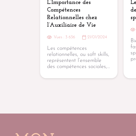
L’Importance des
Le
Compétences
d
Relationnelles chez
sp
l’Auxiliaire de Vie
Vues :
3 636
21/01/2024
Bi
fa
Les compétences
sp
relationnelles, ou soft skills,
pr
représentent l’ensemble
des compétences sociales,…