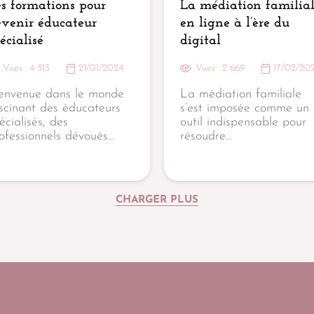
s formations pour
La médiation familia
evenir éducateur
en ligne à l’ère du
écialisé
digital
Vues :
4 313
21/01/2024
Vues :
2 669
17/02/20
envenue dans le monde
La médiation familiale
scinant des éducateurs
s’est imposée comme un
écialisés, des
outil indispensable pour
ofessionnels dévoués…
résoudre…
CHARGER PLUS