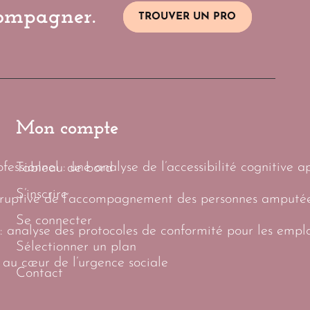
compagner.
TROUVER UN PRO
Mon compte
essionnel : une analyse de l’accessibilité cognitive a
Tableau de bord
S’inscrire
sruptive de l’accompagnement des personnes amputées
Se connecter
: analyse des protocoles de conformité pour les empl
Sélectionner un plan
 au cœur de l’urgence sociale
Contact