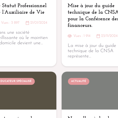
 Statut Professionnel
Mise à jour du guide
 l’Auxiliaire de Vie
technique de la CNS
pour la Conférence de
Vues :
3 897
21/01/2024
financeurs.
ns une société
Vues :
1 914
23/11/2024
eillissante où le maintien
domicile devient une…
La mise à jour du guide
technique de la CNSA
représente…
EDUCATEUR SPÉCIALISÉ
ACTUALITÉ