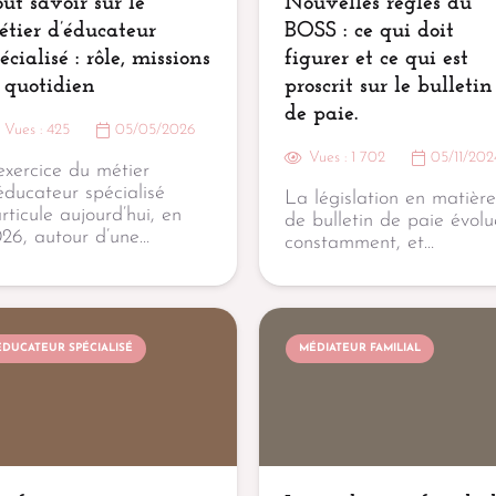
ut savoir sur le
Nouvelles règles du
tier d’éducateur
BOSS : ce qui doit
écialisé : rôle, missions
figurer et ce qui est
 quotidien
proscrit sur le bulletin
de paie.
Vues :
425
05/05/2026
Vues :
1 702
05/11/202
exercice du métier
éducateur spécialisé
La législation en matière
articule aujourd’hui, en
de bulletin de paie évolu
26, autour d’une…
constamment, et…
EDUCATEUR SPÉCIALISÉ
MÉDIATEUR FAMILIAL