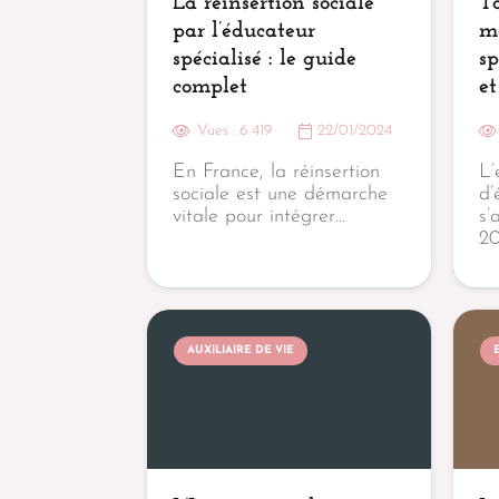
La réinsertion sociale
To
par l’éducateur
mé
spécialisé : le guide
sp
complet
et
Vues :
6 419
22/01/2024
En France, la réinsertion
L’
sociale est une démarche
d’
vitale pour intégrer…
s’
20
AUXILIAIRE DE VIE