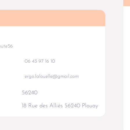
peute56
06 43 97 16 10
ergo.lalouelle@gmail.com
56240
18 Rue des Alliés 56240 Plouay