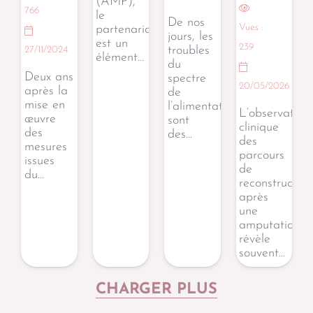
(AMP),
766
le
De nos
Vues :
partenariat
jours, les
est un
239
troubles
27/11/2024
élément…
du
Deux ans
spectre
20/05/2026
après la
de
mise en
l’alimentation
L’observation
œuvre
sont
clinique
des
des…
des
mesures
parcours
issues
de
du…
reconstruction
après
une
amputation
révèle
souvent…
CHARGER PLUS