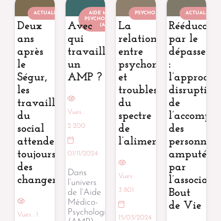
ACTUALITÉ
AIDE MÉDICO-
PSYCHOMOTRICIEN
ACTUALITÉ
PSYCHOLOGIQUE
Deux
Avec
La
Rééducati
(AMP)
ans
qui
relation
par le
après
travaille
entre
dépasseme
le
un
psychomotricité
:
Ségur,
AMP ?
et
l’approche
les
troubles
disruptive
travailleurs
du
de
Vues :
du
spectre
l’accompa
2 200
social
de
des
attendent
l’alimentation
personnes
toujours
amputées
01/11/2024
des
par
Dans
Vues :
changements.
l’associati
l’univers
3 801
Bout
de l’Aide
Médico-
de Vie
Psychologique
Vues :
1
15/03/2024