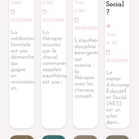
Vues :
2 985
2 505
Social
2 584
?
22/01/2024
29/07/2024
08/08/2024
La
La
Vues :
médiation
thérapie
L’équithérapie,
10 727
familiale
assistée
discipline
est une
par le
émergente
démarche
cheval,
qui
25/02/2024
qui
communément
associe
gagne
appelée
la
Le
en
équithérapie,
thérapie
métier
reconnaissance
est une…
avec les
d’Accompagn
en…
chevaux,
Éducatif
connaît…
et Social
(AES)
est un
pilier
dans…