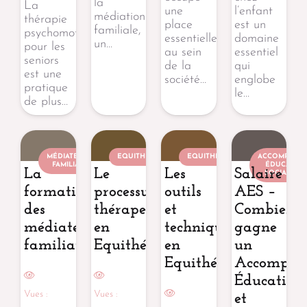
la
La
une
l’enfant
médiation
thérapie
place
est un
familiale,
psychomotrice
essentielle
domaine
un…
pour les
au sein
essentiel
seniors
de la
qui
est une
société…
englobe
pratique
le…
de plus…
MÉDIATEUR
EQUITHÉRAPEUTE
EQUITHÉRAPEUTE
ACCOMPAGN
FAMILIAL
ÉDUCATIF 
La
Le
Les
Salaire
SOCIAL (AE
formation
processus
outils
AES –
des
thérapeutique
et
Combien
médiateurs
en
techniques
gagne
familiaux
Equithérapie
en
un
Equithérapie
Accompag
Éducatif
Vues :
Vues :
et