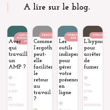
A lire sur le blog.
AIDE MÉDICO-
ERGOTHÉRAPEUTE
VISIBILITÉ
HYPNOTHÉRA
PSYCHOLOGIQUE
WEB
Avec
Comment
Les
L’hypnoth
(AMP)
qui
l’ergothérapie
outils
pour
travaille
peut-
indispensables
arrêter
un
elle
pour
de
AMP ?
faciliter
gérer
fumer
le
votre
retour
présence
Vues :
Vues :
au
en
2 200
2 028
travail
ligne
?
01/11/2024
21/03/2024