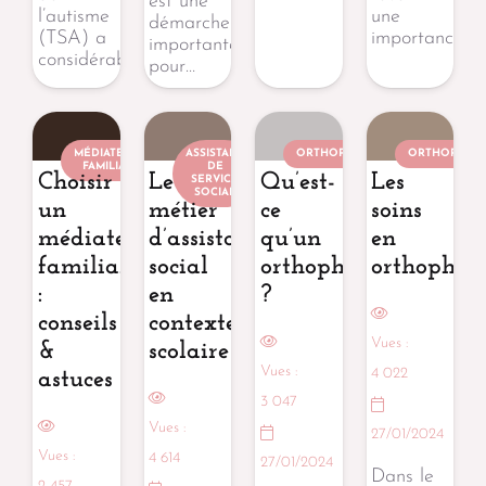
est une
l’autisme
une
démarche
(TSA) a
importance…
importante
considérablement…
pour…
MÉDIATEUR
ASSISTANT
ORTHOPHONISTE
ORTHOPHONI
FAMILIAL
DE
Choisir
Le
Qu’est-
Les
SERVICE
SOCIAL
un
métier
ce
soins
médiateur
d’assistant
qu’un
en
familial
social
orthophoniste
orthophon
:
en
?
conseils
contexte
Vues :
&
scolaire
Vues :
4 022
astuces
3 047
Vues :
27/01/2024
Vues :
4 614
27/01/2024
Dans le