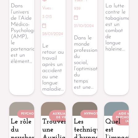
Vues :
1
Dans
La lutte
Vues :
939
l’univers
contre le
3 013
de l’Aide
tabagisme
Médico-
est un
21/10/2024
Psychologique
combat
28/01/2024
(AMP),
de
Dans le
le
longue
monde
Le
partenariat
haleine…
professionnel
retour au
est un
du
travail
élément…
social,
après un
l’optimisation
accident
du
ou une
temps
longue
est une…
maladie…
PSYCHOMOTRICIEN
AUXILIAIRE
HYPNOTHÉRAPEUTE
AIDE MÉDIC
DE VIE
PSYCHOLOGI
Le rôle
Trouver
Les
Quel
(AMP)
du
une
techniques
est
psychomotricien
Auxiliaire
d’hypnothérapie
l’impact