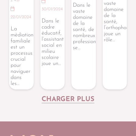
2 457
vaste
Dans le
domaine
30/01/2024
vaste
de la
domaine
22/01/2024
Dans le
santé,
de la
cadre
l’orthophonie
La
santé, de
éducatif,
joue un
médiation
nombreux
l’assistant
rôle…
familiale
professionnels
social en
est un
se…
milieu
processus
scolaire
crucial
joue un…
pour
naviguer
dans
les…
CHARGER PLUS