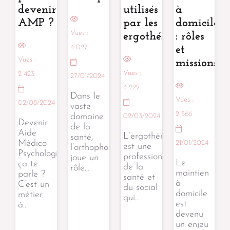
devenir
utilisés
à
AMP ?
par les
domicile
Vues :
ergothérapeutes
: rôles
4 027
et
Vues :
missions
Vues :
2 423
27/01/2024
4 222
Dans le
Vues :
02/08/2024
vaste
2 566
domaine
02/03/2024
Devenir
de la
Aide
L’ergothérapie
santé,
Médico-
21/01/2024
est une
l’orthophonie
Psychologique,
profession
joue un
Le
ça te
de la
rôle…
maintien
parle ?
santé et
à
C’est un
du social
domicile
métier
qui…
est
à…
devenu
un enjeu