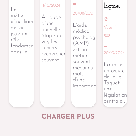
ligne.
11/10/2024
Le
20/08/2024
métier
À l’aube
d’auxiliaire
d’une
L’aide
de vie
Vues :
1
nouvelle
médico-
joue un
étape de
588
psychologique
rôle
vie, les
(AMP)
fondamental
séniors
est un
dans le…
20/10/2024
recherchent
métier
souvent…
souvent
La mise
méconnu
en œuvre
mais
de la loi
d’une
Taquet,
importance…
une
législation
centrale…
CHARGER PLUS