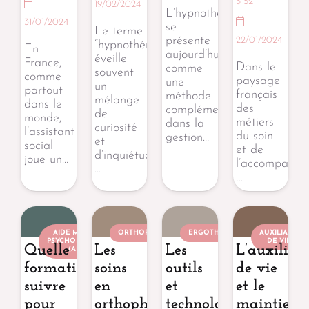
3 521
19/02/2024
L’hypnothérapie
31/01/2024
se
Le terme
présente
22/01/2024
“hypnothérapie”
En
aujourd’hui
éveille
France,
Dans le
comme
souvent
comme
paysage
une
un
partout
français
méthode
mélange
dans le
des
complémentaire
de
monde,
métiers
dans la
curiosité
l’assistant
du soin
gestion…
et
social
et de
d’inquiétude.
joue un…
l’accompagne
…
…
AIDE MÉDICO-
ORTHOPHONISTE
ERGOTHÉRAPEUTE
AUXILIAIRE
PSYCHOLOGIQUE
DE VIE
Quelle
Les
Les
L’auxiliair
(AMP)
formation
soins
outils
de vie
suivre
en
et
et le
pour
orthophonie
technologies
maintien