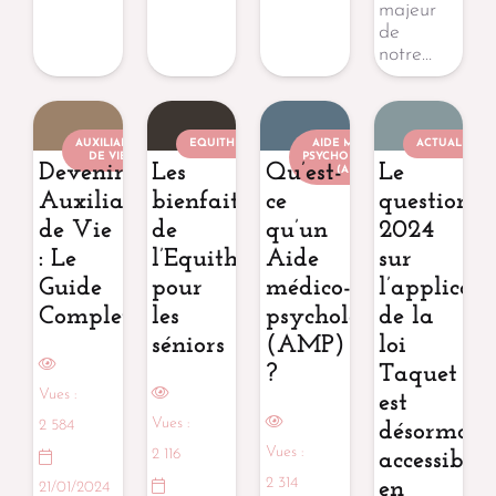
majeur
de
notre…
AUXILIAIRE
EQUITHÉRAPEUTE
AIDE MÉDICO-
ACTUALITÉ
DE VIE
PSYCHOLOGIQUE
Devenir
Les
Qu’est-
Le
(AMP)
Auxiliaire
bienfaits
ce
questionna
de Vie
de
qu’un
2024
: Le
l’Equithérapie
Aide
sur
Guide
pour
médico-
l’applicat
Complet
les
psychologique
de la
séniors
(AMP)
loi
?
Taquet
Vues :
est
Vues :
2 584
désormais
Vues :
2 116
accessible
2 314
en
21/01/2024