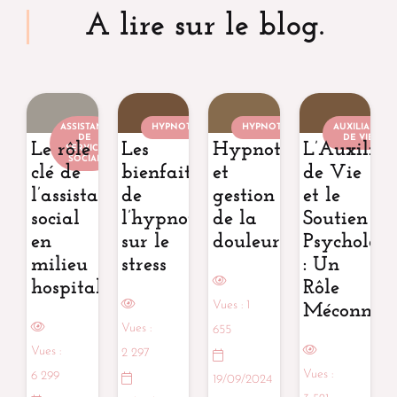
A lire sur le blog.
ASSISTANT
HYPNOTHÉRAPEUTE
HYPNOTHÉRAPEUTE
AUXILIAIRE
DE
DE VIE
Le rôle
Les
Hypnothérapie
L’Auxiliai
SERVICE
SOCIAL
clé de
bienfaits
et
de Vie
l’assistant
de
gestion
et le
social
l’hypnothérapie
de la
Soutien
en
sur le
douleur
Psycholog
milieu
stress
: Un
hospitalier
Rôle
Vues :
1
Méconnu
Vues :
655
Vues :
2 297
Vues :
6 299
19/09/2024